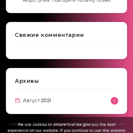
недоступна. Повторите попытку позже.
Свежие комментарии
Архивы
Август 2021
1
Copyright © 2020-2024
Whorely - Blowjob.ro
. Toate drepturile
We use cookies to ensure that we give you the best
rezervate. Textele şi imaginile aparţin autorului, excepţie făcând
experience on our website. If you continue to use this website