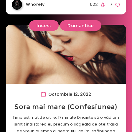
Whorely
1022
7
Incest
Romantice
Octombrie 12, 2022
Sora mai mare (Confesiunea)
Timp estimat de citire: 17 minute Dinainte să o văd am
simțit întristarea ei, precum o săgeată de oțel trasă
de vreun dușman al neamului, ce îmi străpungea