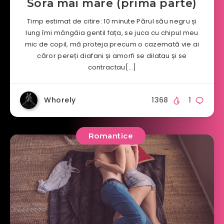
Sora mai mare (prima parte)
Timp estimat de citire: 10 minute Părul său negru și
lung îmi mângâia gentil fața, se juca cu chipul meu
mic de copil, mă proteja precum o cazemată vie ai
căror pereți diafani și amorfi se dilatau și se
contractau[…]
Whorely
1368
1
Romantice