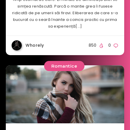
simțea renăscută. Parcă o mantie grea îi fusese
ridicată de pe umerii săi firavi. Eliberarea de care s-a
bucurat cu o seară înainte a coincis practic cu prima
sa experiență[…]
Whorely
850
0
Romantice