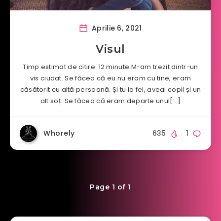
Aprilie 6, 2021
Visul
Timp estimat de citire: 12 minute M-am trezit dintr-un
vis ciudat. Se făcea că eu nu eram cu tine, eram
căsătorit cu altă persoană. Și tu la fel, aveai copil și un
alt soț. Se făcea că eram departe unul[…]
Whorely
635
1
Page 1 of 1