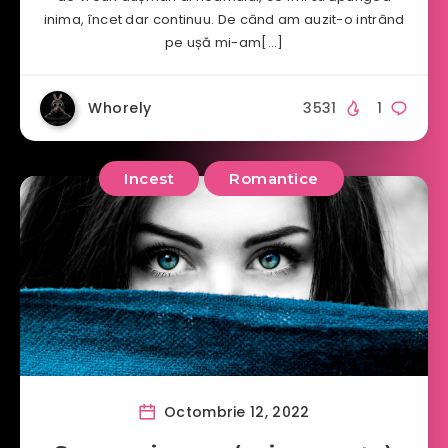
inima, încet dar continuu. De când am auzit-o intrând
pe ușă mi-am[…]
Whorely
3531
1
Incest
Romantice
Octombrie 12, 2022