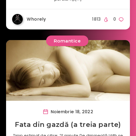
Whorely
1813
0
Romantice
Noiembrie 18, 2022
Fata din gazdă (a treia parte)
Timp estimat de citire: 21 minute De dimineață Lilith se