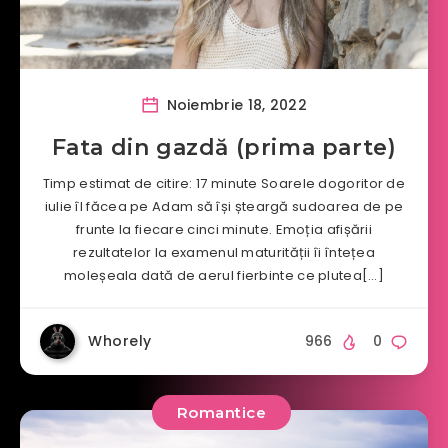
Noiembrie 18, 2022
Fata din gazdă (prima parte)
Timp estimat de citire: 17 minute Soarele dogoritor de
iulie îl făcea pe Adam să își șteargă sudoarea de pe
frunte la fiecare cinci minute. Emoția afișării
rezultatelor la examenul maturității îi întețea
moleșeala dată de aerul fierbinte ce plutea[…]
Whorely
966
0
Romantice