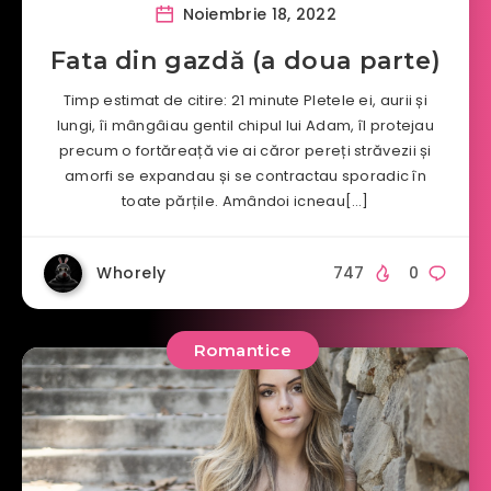
Noiembrie 18, 2022
Fata din gazdă (a doua parte)
Timp estimat de citire: 21 minute Pletele ei, aurii și
lungi, îi mângâiau gentil chipul lui Adam, îl protejau
precum o fortăreață vie ai căror pereți străvezii și
amorfi se expandau și se contractau sporadic în
toate părțile. Amândoi icneau[…]
Whorely
747
0
Romantice