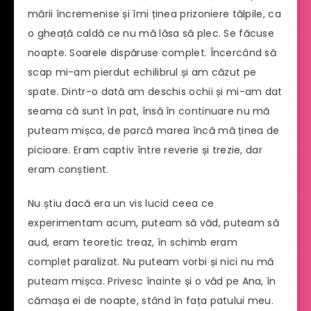
mării încremenise și îmi ținea prizoniere tălpile, ca
o gheață caldă ce nu mă lăsa să plec. Se făcuse
noapte. Soarele dispăruse complet. Încercând să
scap mi-am pierdut echilibrul și am căzut pe
spate. Dintr-o dată am deschis ochii și mi-am dat
seama că sunt în pat, însă în continuare nu mă
puteam mișca, de parcă marea încă mă ținea de
picioare. Eram captiv între reverie și trezie, dar
eram conștient.
Nu știu dacă era un vis lucid ceea ce
experimentam acum, puteam să văd, puteam să
aud, eram teoretic treaz, în schimb eram
complet paralizat. Nu puteam vorbi și nici nu mă
puteam mișca. Privesc înainte și o văd pe Ana, în
cămașa ei de noapte, stând în fața patului meu.