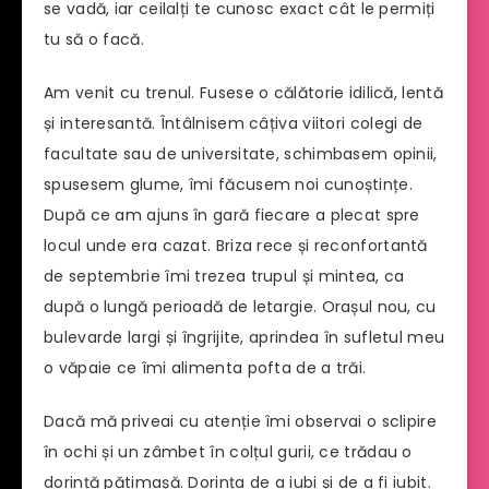
se vadă, iar ceilalți te cunosc exact cât le permiți
tu să o facă.
Am venit cu trenul. Fusese o călătorie idilică, lentă
și interesantă. Întâlnisem câțiva viitori colegi de
facultate sau de universitate, schimbasem opinii,
spusesem glume, îmi făcusem noi cunoștințe.
După ce am ajuns în gară fiecare a plecat spre
locul unde era cazat. Briza rece și reconfortantă
de septembrie îmi trezea trupul și mintea, ca
după o lungă perioadă de letargie. Orașul nou, cu
bulevarde largi și îngrijite, aprindea în sufletul meu
o văpaie ce îmi alimenta pofta de a trăi.
Dacă mă priveai cu atenție îmi observai o sclipire
în ochi și un zâmbet în colțul gurii, ce trădau o
dorință pătimașă. Dorința de a iubi și de a fi iubit.