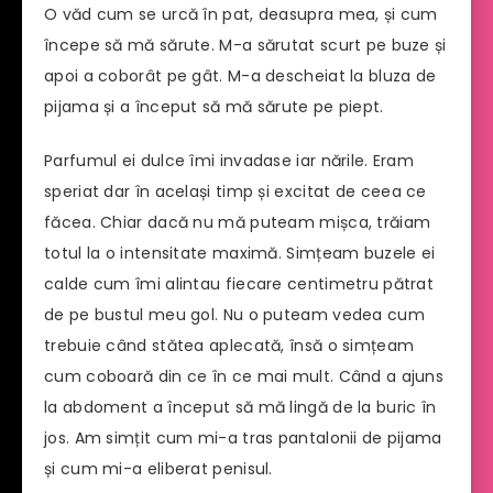
O văd cum se urcă în pat, deasupra mea, și cum
începe să mă sărute. M-a sărutat scurt pe buze și
apoi a coborât pe gât. M-a descheiat la bluza de
pijama și a început să mă sărute pe piept.
Parfumul ei dulce îmi invadase iar nările. Eram
speriat dar în același timp și excitat de ceea ce
făcea. Chiar dacă nu mă puteam mișca, trăiam
totul la o intensitate maximă. Simțeam buzele ei
calde cum îmi alintau fiecare centimetru pătrat
de pe bustul meu gol. Nu o puteam vedea cum
trebuie când stătea aplecată, însă o simțeam
cum coboară din ce în ce mai mult. Când a ajuns
la abdoment a început să mă lingă de la buric în
jos. Am simțit cum mi-a tras pantalonii de pijama
și cum mi-a eliberat penisul.