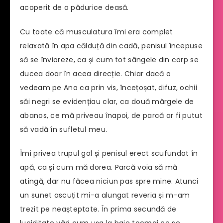
acoperit de o pădurice deasă.
Cu toate că musculatura îmi era complet
relaxată în apa călduță din cadă, penisul începuse
să se învioreze, ca și cum tot sângele din corp se
ducea doar în acea direcție. Chiar dacă o
vedeam pe Ana ca prin vis, încețoșat, difuz, ochii
săi negri se evidențiau clar, ca două mărgele de
abanos, ce mă priveau înapoi, de parcă ar fi putut
să vadă în sufletul meu.
Îmi privea trupul gol și penisul erect scufundat în
apă, ca și cum mă dorea. Parcă voia să mă
atingă, dar nu făcea niciun pas spre mine. Atunci
un sunet ascuțit mi-a alungat reveria și m-am
trezit pe neașteptate. În prima secundă de