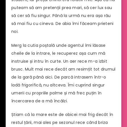
puteam să am pretenții prea mari, să cer lux sau
să cer să fiu singur. Până la urmă nu era așa rău
să mai fiu cu cineva. De abia îmi făceam prieteni
noi.
Merg la cutia poștală unde agentul îmi lăsase
cheile de la intrare, le recuperez așa cum mă
instruise și intru în curte. Un aer rece m-a izbit
brusc. Mult mai rece decât am resimțit tot drumul
de la gară până aici. De parcă intrasem într-o
ladă frigorifică, nu altceva. Îmi cuprind singur
umerii cu propriile palme și mă frec puțin în
încercarea de a mă încălzi.
Știam că la mare este de obicei mai frig decât în
restul țării, mai ales pe sezonul rece când briza