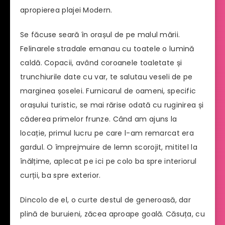
apropierea plajei Modern.
Se făcuse seară în orașul de pe malul mării.
Felinarele stradale emanau cu toatele o lumină
caldă. Copacii, având coroanele toaletate și
trunchiurile date cu var, te salutau veseli de pe
marginea șoselei. Furnicarul de oameni, specific
orașului turistic, se mai rărise odată cu ruginirea și
căderea primelor frunze. Când am ajuns la
locație, primul lucru pe care l-am remarcat era
gardul. O împrejmuire de lemn scorojit, mititel la
înălțime, aplecat pe ici pe colo ba spre interiorul
curții, ba spre exterior.
Dincolo de el, o curte destul de generoasă, dar
plină de buruieni, zăcea aproape goală. Căsuța, cu