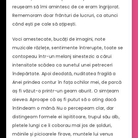
reușeam să îmi amintesc de ce eram îngrijorat.
Rememoram doar frânturi de lucruri, ca atunci
când ești pe cale să ațipești.
Voci amestecate, bucăți de imagini, note
muzicale răzlețe, sentimente întrerupte, toate se
contopeau într-un melanj sinestezic a cărui
intensitate scădea ca sunetul unei petreceri
îndepărtate. Apoi deodată, nuditatea fragilă a
Anei prindea contur în fața ochilor mei, de parcă
aș fi văzut-o printr-un geam aburit. O simțeam
aievea. Aproape că aș fi putut să o ating dacă
întindeam o mână. Nu o percepeam clar, dar
distingeam formele ei ispititoare, trupul său alb,
pletele lungi ce îi coborau mai jos de șolduri,
mâinile și picioarele firave, muntele lui venus