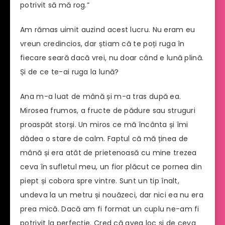
potrivit să mă rog.”
Am rămas uimit auzind acest lucru. Nu eram eu
vreun credincios, dar știam că te poți ruga în
fiecare seară dacă vrei, nu doar când e lună plină.
Și de ce te-ai ruga la lună?
Ana m-a luat de mână și m-a tras după ea.
Mirosea frumos, a fructe de pădure sau struguri
proaspăt storși. Un miros ce mă încânta și îmi
dădea o stare de calm. Faptul că mă ținea de
mână și era atât de prietenoasă cu mine trezea
ceva în sufletul meu, un fior plăcut ce pornea din
piept și cobora spre vintre. Sunt un tip înalt,
undeva la un metru și nouăzeci, dar nici ea nu era
prea mică. Dacă am fi format un cuplu ne-am fi
potrivit la perfecție. Cred că avea loc și de ceva