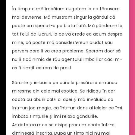
În timp ce mă îmbăiam cugetam la ce făcusem
mai devreme. Mă mustram singur la gândul că
poate am speriat-o pe biata fată. Mă gândeam la
tot felul de lucruri, la ce va crede ea acum despre
mine, că poate mă considerӑ vreun ciudat sau
pervers care îi va crea probleme. Speram doar să
nu îi zică nimic de rău agentului imboliliar căci m-
aș fi simțit extrem de prost.
Sărurile și ierburile pe care le presărase emanau
miresme din cele mai exotice. Se ridicau în aer
odată cu aburii calzi ai apei și mă învăluiau ca
într-un joc magic, ca într-un dans al ielelor ce îmi
îmbăta simțurile și îmi relaxa gândurile.
Anxietatea mea se disipa precum ceața într-o
dimineață însorită. După un timp nici nu mai