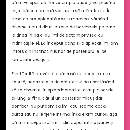
că mi-a spus că îmi va umple cada și va presăra
niște săruri care mă vor ajuta să mă relaxez. În
timp ce era aplecată peste margine, vărsând
diverse lucruri dintr-o serie de borcănele pe care
le ținea în baie, eu îmi delectam privirea cu
intimitățile ei. La început când s-a aplecat, m-am
întors din instinct, rușinat de posteriorul ei pe
jumătate dezgolit.
Fiind înaltă și având o cămașă de noapte cam
scurtă, aceasta s-a ridicat destul de ușor lăsând
să se observe, în splendoarea lor, atât picioarele
ei lungi și fine, cât și un posterior micuț dar
bombat. Nu puteam să îmi dau seama dacă
purta sau nu lenjerie intimă. Însă eram curios, așa
că am început să îmi înclin capul într-o parte și