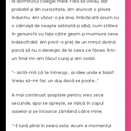
la dormitorul colegei mele. Fară să vreau, dar
probabil și din curiozitate, am aruncat o privire
înăuntru. Am văzut-o pe Ana, îmbrăcată acum cu
o cămașă de noapte satinată și albă, cum stătea
în genunchi cu fața către geam și murmura ceva
indescifrabil. Am privit-o preț de un minut dorind
parcă să nu o deranjez de la ceea ce făcea. Într-
un final mi-am făcut curaj și am vorbit.
“- Iartă-mă că te întrerup… ai idee unde e baia?
Vreau să-mi fac un duș dacă se poate…”
A mai continuat șoaptele pentru vreo zece
secunde, apoi se oprește, se ridică în capul
oaselor și se întoarce zâmbind către mine.
“-E lună plină în seara asta. Acum e momentul