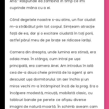
Ana.” Raspunde ea zâmbind în timp ce îmi
cuprinde mâna cu a ei.
Când degetele noastre s-au atins, un fior ciudat
m-a străbătut prin tot corpul. Simțeam atracție
față de ea, dar și o excitare ciudată în toți porii,
astfel părul meu de pe brațe se ridicase iarăși.
Camera din dreapta, unde lumina era stinsă, era
odaia mea. În stânga, cum intrai pe ușa
principală, era camera Anei. Am introdus în ială
cea de-a doua cheie primită de la agent și am
descuiat ușa dormitorului. Un aer închis și un
miros vechi m-a întâmpinat încă de la prag. Era o
încăpere modestă, micuță, mobilată clasic, cu
tablouri banale pe perete ce afișau diverse
imagini de natură moartă. În schimb aveam cam