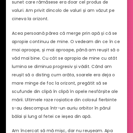
sunet care rămăsese era doar cel produs de
valuri. Am privit dincolo de valuri și am văzut pe
cineva la orizont.
Acea persoană părea că merge prin apă și că se
apropie continuu de mine. O vedeam din ce în ce
mai aproape, și mai aproape, până am reușit să o
văd mai bine. Cu cât se apropia de mine cu atât
lumina se diminua progresiv și vădit. Când am
reușit să o disting cum arăta, soarele era deja o
mare minge de foc la orizont, pregătit să se
scufunde din clipă în clipă în apele nesfârșite ale
mării. Ultimele raze roșiatice din colosul fierbinte
s-au descompus într-un auriu orbitor în părul
bălai și lung al fetei ce ieșea din apă.
Am încercat să mă mișc, dar nu reușeam. Apa