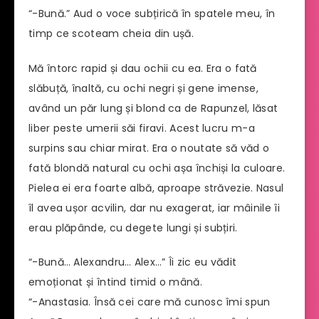
“-Bună.” Aud o voce subțirică în spatele meu, în
timp ce scoteam cheia din ușă.
Mă întorc rapid și dau ochii cu ea. Era o fată
slăbuță, înaltă, cu ochi negri și gene imense,
având un păr lung și blond ca de Rapunzel, lăsat
liber peste umerii săi firavi. Acest lucru m-a
surpins sau chiar mirat. Era o noutate să văd o
fată blondă natural cu ochi așa închiși la culoare.
Pielea ei era foarte albă, aproape străvezie. Nasul
îl avea ușor acvilin, dar nu exagerat, iar mâinile îi
erau plăpânde, cu degete lungi și subțiri.
“-Bună… Alexandru… Alex…” Îi zic eu vădit
emoționat și întind timid o mână.
“-Anastasia. Însă cei care mă cunosc îmi spun