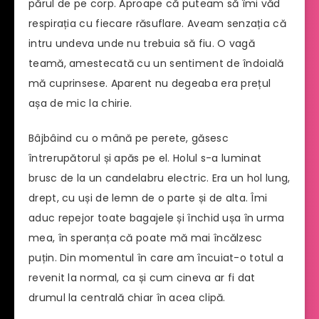
părul de pe corp. Aproape că puteam să îmi văd
respirația cu fiecare răsuflare. Aveam senzația că
intru undeva unde nu trebuia să fiu. O vagă
teamă, amestecată cu un sentiment de îndoială
mă cuprinsese. Aparent nu degeaba era prețul
așa de mic la chirie.
Bâjbâind cu o mână pe perete, găsesc
întrerupătorul și apăs pe el. Holul s-a luminat
brusc de la un candelabru electric. Era un hol lung,
drept, cu uși de lemn de o parte și de alta. Îmi
aduc repejor toate bagajele și închid ușa în urma
mea, în speranța că poate mă mai încălzesc
puțin. Din momentul în care am încuiat-o totul a
revenit la normal, ca și cum cineva ar fi dat
drumul la centrală chiar în acea clipă.