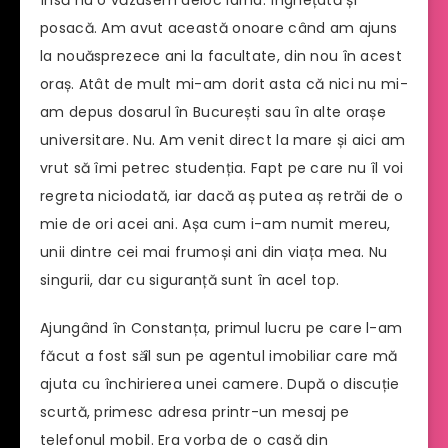
posacă. Am avut această onoare când am ajuns
la nouăsprezece ani la facultate, din nou în acest
oraș. Atât de mult mi-am dorit asta că nici nu mi-
am depus dosarul în București sau în alte orașe
universitare. Nu. Am venit direct la mare și aici am
vrut să îmi petrec studenția. Fapt pe care nu îl voi
regreta niciodată, iar dacă aș putea aș retrăi de o
mie de ori acei ani. Așa cum i-am numit mereu,
unii dintre cei mai frumoși ani din viața mea. Nu
singurii, dar cu siguranță sunt în acel top.
Ajungând în Constanța, primul lucru pe care l-am
făcut a fost sӑ îl sun pe agentul imobiliar care mă
ajuta cu închirierea unei camere. După o discuție
scurtă, primesc adresa printr-un mesaj pe
telefonul mobil. Era vorba de o casă din