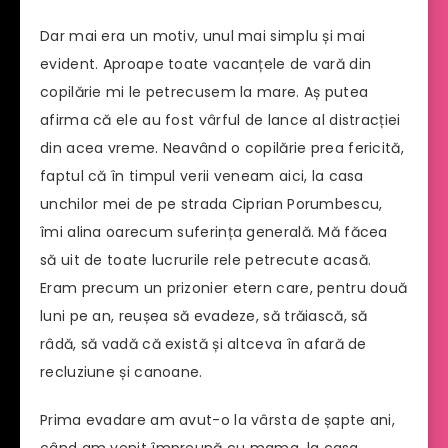
Dar mai era un motiv, unul mai simplu și mai
evident. Aproape toate vacanțele de vară din
copilărie mi le petrecusem la mare. Aș putea
afirma că ele au fost vârful de lance al distracției
din acea vreme. Neavând o copilărie prea fericită,
faptul că în timpul verii veneam aici, la casa
unchilor mei de pe strada Ciprian Porumbescu,
îmi alina oarecum suferința generală. Mă făcea
să uit de toate lucrurile rele petrecute acasă.
Eram precum un prizonier etern care, pentru două
luni pe an, reușea să evadeze, să trăiască, să
râdă, să vadă că există și altceva în afară de
recluziune și canoane.
Prima evadare am avut-o la vârsta de șapte ani,