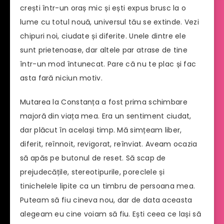
crești într-un oraș mic și ești expus brusc la o
lume cu totul nouă, universul tău se extinde. Vezi
chipuri noi, ciudate și diferite. Unele dintre ele
sunt prietenoase, dar altele par atrase de tine
într-un mod întunecat. Pare că nu te plac și fac
asta fară niciun motiv.
Mutarea la Constanța a fost prima schimbare
majoră din viața mea. Era un sentiment ciudat,
dar plăcut în același timp. Mă simțeam liber,
diferit, reînnoit, revigorat, reînviat. Aveam ocazia
să apăs pe butonul de reset. Să scap de
prejudecățile, stereotipurile, poreclele și
tinichelele lipite ca un timbru de persoana mea.
Puteam să fiu cineva nou, dar de data aceasta
alegeam eu cine voiam să fiu. Ești ceea ce lași să