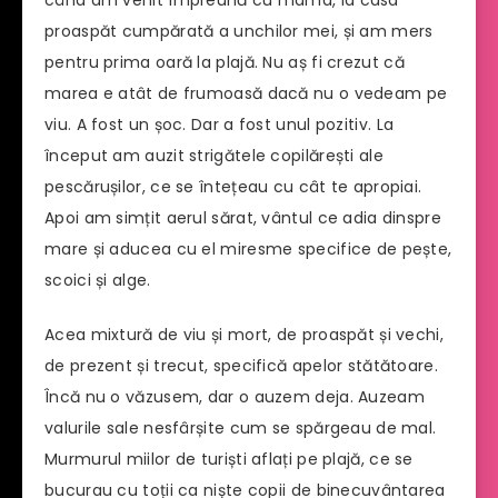
când am venit împreună cu mama, la casa
proaspăt cumpărată a unchilor mei, și am mers
pentru prima oară la plajă. Nu aș fi crezut că
marea e atât de frumoasă dacă nu o vedeam pe
viu. A fost un șoc. Dar a fost unul pozitiv. La
început am auzit strigătele copilărești ale
pescărușilor, ce se întețeau cu cât te apropiai.
Apoi am simțit aerul sărat, vântul ce adia dinspre
mare și aducea cu el miresme specifice de pește,
scoici și alge.
Acea mixtură de viu și mort, de proaspăt și vechi,
de prezent și trecut, specifică apelor stătătoare.
Încă nu o văzusem, dar o auzem deja. Auzeam
valurile sale nesfârșite cum se spărgeau de mal.
Murmurul miilor de turiști aflați pe plajă, ce se
bucurau cu toții ca niște copii de binecuvântarea