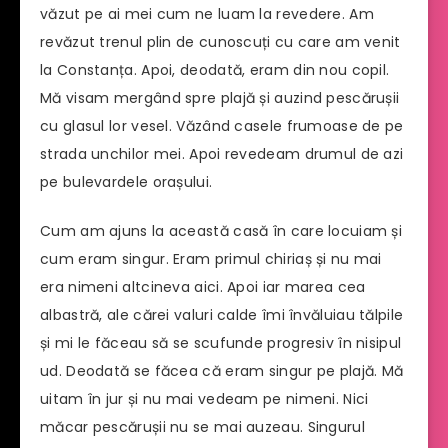
văzut pe ai mei cum ne luam la revedere. Am
revăzut trenul plin de cunoscuți cu care am venit
la Constanța. Apoi, deodată, eram din nou copil.
Mă visam mergând spre plajă și auzind pescărușii
cu glasul lor vesel. Văzând casele frumoase de pe
strada unchilor mei. Apoi revedeam drumul de azi
pe bulevardele orașului.
Cum am ajuns la această casă în care locuiam și
cum eram singur. Eram primul chiriaș și nu mai
era nimeni altcineva aici. Apoi iar marea cea
albastră, ale cărei valuri calde îmi învăluiau tălpile
și mi le făceau să se scufunde progresiv în nisipul
ud. Deodată se făcea că eram singur pe plajă. Mă
uitam în jur și nu mai vedeam pe nimeni. Nici
măcar pescărușii nu se mai auzeau. Singurul