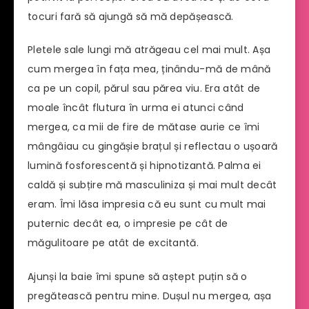
tocuri fară să ajungă să mă depășească.
Pletele sale lungi mă atrăgeau cel mai mult. Așa
cum mergea în fața mea, ținându-mă de mână
ca pe un copil, părul sau părea viu. Era atât de
moale încât flutura în urma ei atunci când
mergea, ca mii de fire de mătase aurie ce îmi
mângâiau cu gingășie brațul și reflectau o ușoară
lumină fosforescentă și hipnotizantă. Palma ei
caldă și subțire mă masculiniza și mai mult decât
eram. Îmi lăsa impresia că eu sunt cu mult mai
puternic decât ea, o impresie pe cât de
măgulitoare pe atât de excitantă.
Ajunși la baie îmi spune să aștept puțin să o
pregătească pentru mine. Dușul nu mergea, așa