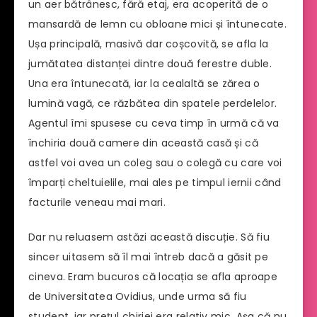
un aer bătrânesc, fără etaj, era acoperită de o
mansardă de lemn cu obloane mici și întunecate.
Ușa principală, masivă dar coșcovită, se afla la
jumătatea distanței dintre două ferestre duble.
Una era întunecată, iar la cealaltă se zărea o
lumină vagă, ce răzbătea din spatele perdelelor.
Agentul îmi spusese cu ceva timp în urmă că va
închiria două camere din această casă și că
astfel voi avea un coleg sau o colegă cu care voi
împarți cheltuielile, mai ales pe timpul iernii când
facturile veneau mai mari.
Dar nu reluasem astăzi această discuție. Să fiu
sincer uitasem să îl mai întreb dacă a găsit pe
cineva. Eram bucuros că locația se afla aproape
de Universitatea Ovidius, unde urma să fiu
student, iar prețul chiriei era relativ mic. Așa că nu