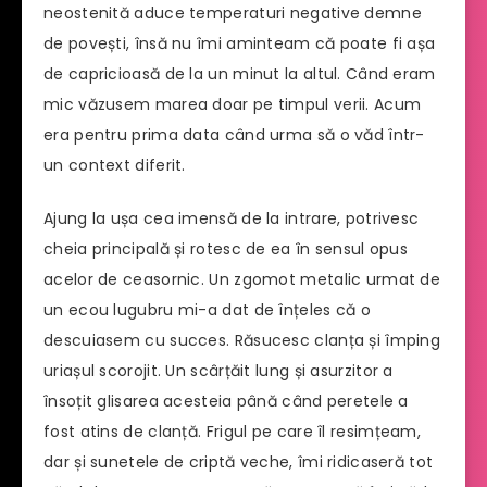
neostenită aduce temperaturi negative demne
de povești, însă nu îmi aminteam că poate fi așa
de capricioasă de la un minut la altul. Când eram
mic văzusem marea doar pe timpul verii. Acum
era pentru prima data când urma să o văd într-
un context diferit.
Ajung la ușa cea imensă de la intrare, potrivesc
cheia principală și rotesc de ea în sensul opus
acelor de ceasornic. Un zgomot metalic urmat de
un ecou lugubru mi-a dat de înțeles că o
descuiasem cu succes. Răsucesc clanța și împing
uriașul scorojit. Un scârțăit lung și asurzitor a
însoțit glisarea acesteia până când peretele a
fost atins de clanță. Frigul pe care îl resimțeam,
dar și sunetele de criptă veche, îmi ridicaseră tot