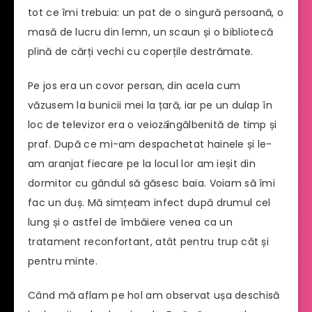
tot ce îmi trebuia: un pat de o singură persoană, o
masă de lucru din lemn, un scaun și o bibliotecă
plină de cărți vechi cu coperțile destrămate.
Pe jos era un covor persan, din acela cum
văzusem la bunicii mei la țară, iar pe un dulap în
loc de televizor era o veiozӑ îngălbenită de timp și
praf. După ce mi-am despachetat hainele și le-
am aranjat fiecare pe la locul lor am ieșit din
dormitor cu gândul să găsesc baia. Voiam să îmi
fac un duș. Mă simțeam infect după drumul cel
lung și o astfel de îmbăiere venea ca un
tratament reconfortant, atât pentru trup cât și
pentru minte.
Când mă aflam pe hol am observat ușa deschisă