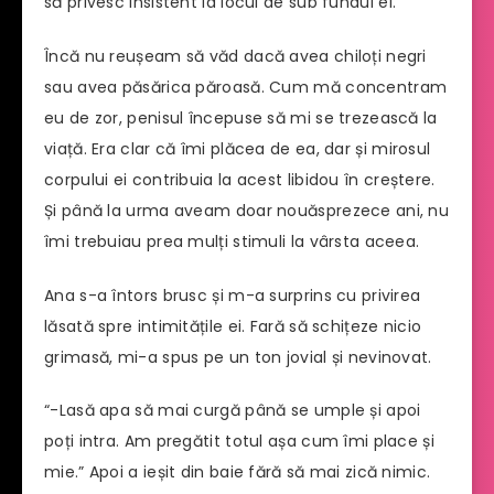
să privesc insistent la locul de sub fundul ei.
Încă nu reușeam să văd dacă avea chiloți negri
sau avea păsărica păroasă. Cum mă concentram
eu de zor, penisul începuse să mi se trezească la
viață. Era clar că îmi plăcea de ea, dar și mirosul
corpului ei contribuia la acest libidou în creștere.
Și până la urma aveam doar nouăsprezece ani, nu
îmi trebuiau prea mulți stimuli la vârsta aceea.
Ana s-a întors brusc și m-a surprins cu privirea
lăsată spre intimitățile ei. Fară să schițeze nicio
grimasă, mi-a spus pe un ton jovial și nevinovat.
“-Lasă apa să mai curgă până se umple și apoi
poți intra. Am pregătit totul așa cum îmi place și
mie.” Apoi a ieșit din baie fără să mai zică nimic.