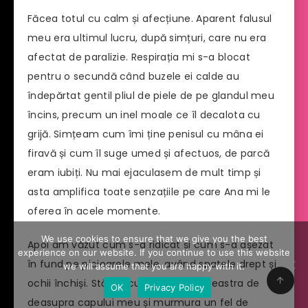
Făcea totul cu calm și afecțiune. Aparent falusul
meu era ultimul lucru, după simțuri, care nu era
afectat de paralizie. Respirația mi s-a blocat
pentru o secundă când buzele ei calde au
îndepărtat gentil pliul de piele de pe glandul meu
încins, precum un inel moale ce îl decalota cu
grijă. Simțeam cum îmi ține penisul cu mâna ei
firavă și cum îl suge umed și afectuos, de parcă
eram iubiți. Nu mai ejaculasem de mult timp și
asta amplifica toate senzațiile pe care Ana mi le
oferea în acele momente.
We use cookies to ensure that we give you the best
Apoi am văzut cum s-a ridicat și cum s-a așezat
experience on our website. If you continue to use this website
în fund pe picioarele mele, având spatele drept și
we will assume that you are happy with it.
ochii închiși. Stătea cu fața către fereastra de
OK
Privacy Policy
deasupra capului meu și murmura un fel de