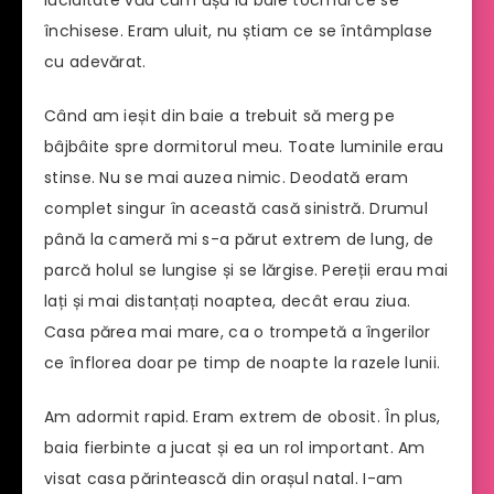
luciditate văd cum ușa la baie tocmai ce se
închisese. Eram uluit, nu știam ce se întâmplase
cu adevărat.
Când am ieșit din baie a trebuit să merg pe
bâjbâite spre dormitorul meu. Toate luminile erau
stinse. Nu se mai auzea nimic. Deodată eram
complet singur în această casă sinistră. Drumul
până la cameră mi s-a părut extrem de lung, de
parcă holul se lungise și se lărgise. Pereții erau mai
lați și mai distanțați noaptea, decât erau ziua.
Casa părea mai mare, ca o trompetă a îngerilor
ce înflorea doar pe timp de noapte la razele lunii.
Am adormit rapid. Eram extrem de obosit. În plus,
baia fierbinte a jucat și ea un rol important. Am
visat casa părintească din orașul natal. I-am