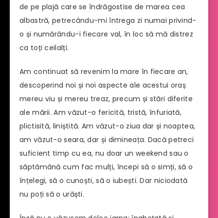
de pe plajă care se îndrăgostise de marea cea
albastră, petrecându-mi întrega zi numai privind-
o și numărându-i fiecare val, în loc să mă distrez
ca toți ceilalți.
Am continuat să revenim la mare în fiecare an,
descoperind noi și noi aspecte ale acestui oraș
mereu viu și mereu treaz, precum și stări diferite
ale mării. Am văzut-o fericită, tristă, înfuriată,
plictisită, liniștită. Am văzut-o ziua dar și noaptea,
am văzut-o seara, dar și dimineața. Dacă petreci
suficient timp cu ea, nu doar un weekend sau o
săptămână cum fac mulți, începi să o simți, să o
înțelegi, să o cunoști, să o iubești. Dar niciodată
nu poți să o urăști.
Însă nu o văzusem deloc iarna: înghețată și