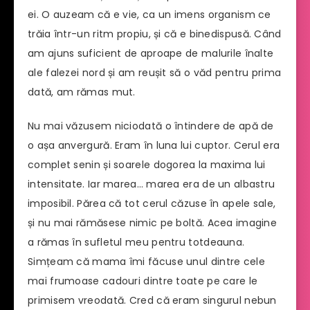
ei. O auzeam că e vie, ca un imens organism ce
trăia într-un ritm propiu, și că e binedispusă. Când
am ajuns suficient de aproape de malurile înalte
ale falezei nord și am reușit să o văd pentru prima
dată, am rămas mut.
Nu mai văzusem niciodată o întindere de apă de
o așa anvergură. Eram în luna lui cuptor. Cerul era
complet senin și soarele dogorea la maxima lui
intensitate. Iar marea… marea era de un albastru
imposibil. Părea că tot cerul căzuse în apele sale,
și nu mai rămăsese nimic pe boltă. Acea imagine
a rămas în sufletul meu pentru totdeauna.
Simțeam că mama îmi făcuse unul dintre cele
mai frumoase cadouri dintre toate pe care le
primisem vreodată. Cred că eram singurul nebun