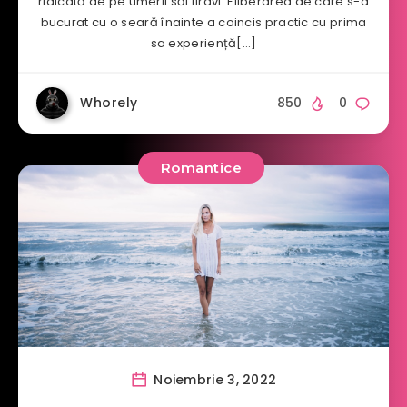
ridicată de pe umerii săi firavi. Eliberarea de care s-a
bucurat cu o seară înainte a coincis practic cu prima
sa experiență[…]
Whorely
850
0
Romantice
Noiembrie 3, 2022