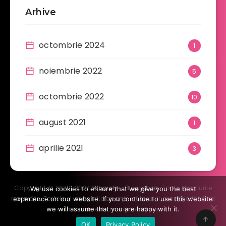
Arhive
octombrie 2024
1
noiembrie 2022
5
octombrie 2022
10
august 2021
1
aprilie 2021
3
Copyright © 2020-2024
Whorely - Blowjob.ro
. Toate drepturile
We use cookies to ensure that we give you the best
rezervate. Textele şi imaginile aparţin autorului, excepţie făcând
experience on our website. If you continue to use this website
we will assume that you are happy with it.
cazul unde este menţionată sursa.
OK
Privacy Policy