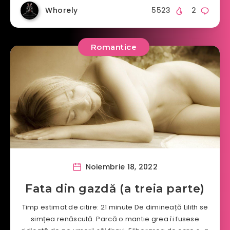
Whorely
5523
2
Romantice
Noiembrie 18, 2022
Fata din gazdă (a treia parte)
Timp estimat de citire: 21 minute De dimineață Lilith se
simțea renăscută. Parcă o mantie grea îi fusese