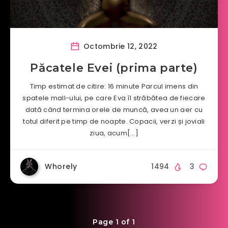
Octombrie 12, 2022
Păcatele Evei (prima parte)
Timp estimat de citire: 16 minute Parcul imens din
spatele mall-ului, pe care Eva îl străbătea de fiecare
dată când termina orele de muncă, avea un aer cu
totul diferit pe timp de noapte. Copacii, verzi și joviali
ziua, acum[…]
Whorely
1494
3
Page 1 of 1