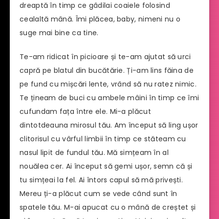
dreaptă în timp ce gâdilai coaiele folosind
cealaltă mână. Îmi plăcea, baby, nimeni nu o
suge mai bine ca tine.
Te-am ridicat în picioare și te-am ajutat să urci
capră pe blatul din bucătărie. Ți-am lins făina de
pe fund cu mișcări lente, vrând să nu ratez nimic.
Te țineam de buci cu ambele mâini în timp ce îmi
cufundam fața între ele. Mi-a plăcut
dintotdeauna mirosul tău. Am început să ling ușor
clitorisul cu vârful limbii în timp ce stăteam cu
nasul lipit de fundul tău. Mă simțeam în al
nouălea cer. Ai început să gemi ușor, semn că și
tu simțeai la fel. Ai întors capul să mă privești.
Mereu ți-a plăcut cum se vede când sunt în
spatele tău. M-ai apucat cu o mână de creștet și