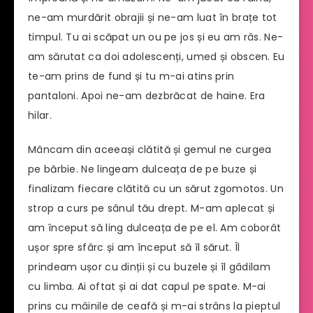
ne-am murdărit obrajii și ne-am luat în brațe tot
timpul. Tu ai scăpat un ou pe jos și eu am râs. Ne-
am sărutat ca doi adolescenți, umed și obscen. Eu
te-am prins de fund și tu m-ai atins prin
pantaloni. Apoi ne-am dezbrăcat de haine. Era
hilar.
Mâncam din aceeași clătită și gemul ne curgea
pe bărbie. Ne lingeam dulceața de pe buze și
finalizam fiecare clătită cu un sărut zgomotos. Un
strop a curs pe sânul tău drept. M-am aplecat și
am început să ling dulceața de pe el. Am coborât
ușor spre sfârc și am început să îl sărut. Îl
prindeam ușor cu dinții și cu buzele și îl gâdilam
cu limba. Ai oftat și ai dat capul pe spate. M-ai
prins cu mâinile de ceafă și m-ai strâns la pieptul