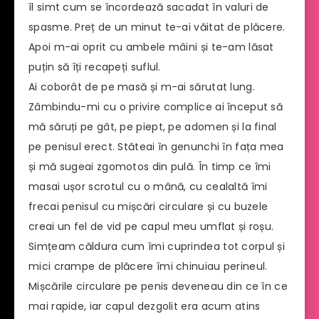
îl simt cum se încordează sacadat în valuri de
spasme. Preț de un minut te-ai văitat de plăcere.
Apoi m-ai oprit cu ambele mâini și te-am lăsat
puțin să îți recapeți suflul.
Ai coborât de pe masă și m-ai sărutat lung.
Zâmbindu-mi cu o privire complice ai început să
mă săruți pe gât, pe piept, pe adomen și la final
pe penisul erect. Stăteai în genunchi în fața mea
și mă sugeai zgomotos din pulă. În timp ce îmi
masai ușor scrotul cu o mână, cu cealaltă îmi
frecai penisul cu mișcări circulare și cu buzele
creai un fel de vid pe capul meu umflat și roșu.
Simțeam căldura cum îmi cuprindea tot corpul și
mici crampe de plăcere îmi chinuiau perineul.
Mișcările circulare pe penis deveneau din ce în ce
mai rapide, iar capul dezgolit era acum atins