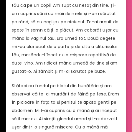
tău ca pe un copil. Am supt cu nesaț din tine. Ți-
am cuprins sânii cu mâinile mele și i-am sărutat
pe rând, să nu neglijez pe niciunul. Te-ai arcuit de
spate în semn că ți-a plăcut. Am coborât ușor cu
mâna la vaginul tău. Era umed tot. Două degete
mi-au alunecat de o parte și de alta a clitorisului
tău, masându-l încet cu o mișcare repetitivă de
dute-vino. Am ridicat mâna umedă de tine și am
gustat-o. Ai zâmbit și m-ai sărutat pe buze.
Stăteai cu fundul pe blatul din bucătărie și am
observat că te-ai murdărit de făină pe fese. Eram
în picioare în fața ta și penisul te apăsa gentil pe
abdomen. Mi l-ai cuprins cu o mână și ai început
să îl masezi. Ai simțit glandul umed și l-ai dezvelit
ușor dintr-o singură mișcare. Cu o mână mă