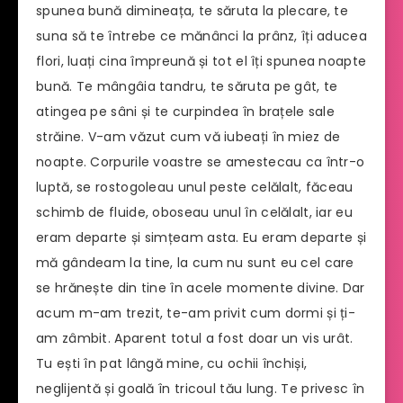
spunea bună dimineața, te săruta la plecare, te
suna să te întrebe ce mănânci la prânz, îți aducea
flori, luați cina împreună și tot el îți spunea noapte
bună. Te mângâia tandru, te săruta pe gât, te
atingea pe sâni și te curpindea în brațele sale
străine. V-am văzut cum vă iubeați în miez de
noapte. Corpurile voastre se amestecau ca într-o
luptă, se rostogoleau unul peste celălalt, făceau
schimb de fluide, oboseau unul în celălalt, iar eu
eram departe și simțeam asta. Eu eram departe și
mă gândeam la tine, la cum nu sunt eu cel care
se hrănește din tine în acele momente divine. Dar
acum m-am trezit, te-am privit cum dormi și ți-
am zâmbit. Aparent totul a fost doar un vis urât.
Tu ești în pat lângă mine, cu ochii închiși,
neglijentă și goală în tricoul tău lung. Te privesc în