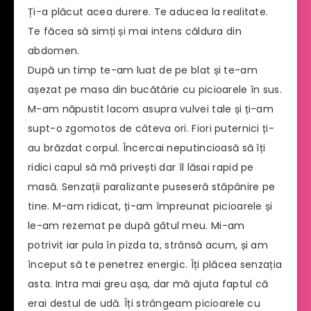
Ți-a plăcut acea durere. Te aducea la realitate.
Te făcea să simți și mai intens căldura din
abdomen.
După un timp te-am luat de pe blat și te-am
așezat pe masa din bucătărie cu picioarele în sus.
M-am năpustit lacom asupra vulvei tale și ți-am
supt-o zgomotos de câteva ori. Fiori puternici ți-
au brăzdat corpul. Încercai neputincioasă să îți
ridici capul să mă privești dar îl lăsai rapid pe
masă. Senzații paralizante puseseră stăpânire pe
tine. M-am ridicat, ți-am împreunat picioarele și
le-am rezemat pe după gâtul meu. Mi-am
potrivit iar pula în pizda ta, strânsă acum, și am
început să te penetrez energic. Îți plăcea senzația
asta. Intra mai greu așa, dar mă ajuta faptul că
erai destul de udă. Îți strângeam picioarele cu