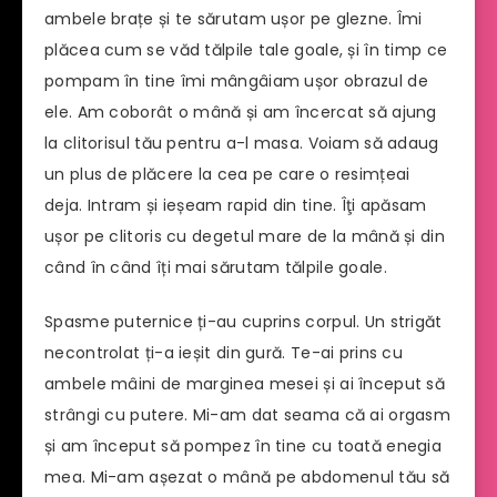
ambele brațe și te sărutam ușor pe glezne. Îmi
plăcea cum se văd tălpile tale goale, și în timp ce
pompam în tine îmi mângâiam ușor obrazul de
ele. Am coborât o mână și am încercat să ajung
la clitorisul tău pentru a-l masa. Voiam să adaug
un plus de plăcere la cea pe care o resimțeai
deja. Intram și ieșeam rapid din tine. Îţi apăsam
ușor pe clitoris cu degetul mare de la mână și din
când în când îți mai sărutam tălpile goale.
Spasme puternice ți-au cuprins corpul. Un strigăt
necontrolat ți-a ieșit din gură. Te-ai prins cu
ambele mâini de marginea mesei și ai început să
strângi cu putere. Mi-am dat seama că ai orgasm
și am început să pompez în tine cu toată enegia
mea. Mi-am așezat o mână pe abdomenul tău să