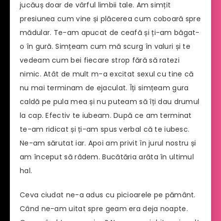
jucăuș doar de vârful limbii tale. Am simțit
presiunea cum vine și plăcerea cum coboară spre
mădular. Te-am apucat de ceafă și ți-am băgat-
o în gură. Simțeam cum mă scurg în valuri și te
vedeam cum bei fiecare strop fără să ratezi
nimic. Atât de mult m-a excitat sexul cu tine că
nu mai terminam de ejaculat. Îți simțeam gura
caldă pe pula mea și nu puteam să îți dau drumul
la cap. Efectiv te iubeam. După ce am terminat
te-am ridicat și ți-am spus verbal că te iubesc.
Ne-am sărutat iar. Apoi am privit în jurul nostru și
am început să râdem. Bucătăria arăta în ultimul
hal.
Ceva ciudat ne-a adus cu picioarele pe pământ.
Când ne-am uitat spre geam era deja noapte.