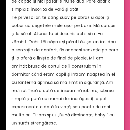
de copac și nici păsările nu se aud. Pare doar o
simplă zi însorită de vară și atât.
Te privesc iar, te ating suav pe obraz și apoi îți
cobor cu degetele mele ușor pe buze. Mă apropii
și le sărut. Atunci tu ai deschis ochii și mi-ai
zâmbit. Ochii tăi căprui și părul tău șaten îmi dau
o senzație de confort, fix aceeași senzație pe care
ți-o oferă o liniște de final de ploaie. Mi-am
amintit brusc de cortul ce îl construiam în
dormitor când eram copil și intram noaptea în el
cu lanterna aprinsă să mă simt în siguranță. Am
realizat încă o dată ce înseamnă iubirea, iubirea
simplă și pură ce numai doi îndrăgostiți o pot
experimenta o dată în viață, sau poate de mai
multe ori. Ți-am spus „Bună dimineața, baby!” cu
un surâs ștrengăresc.