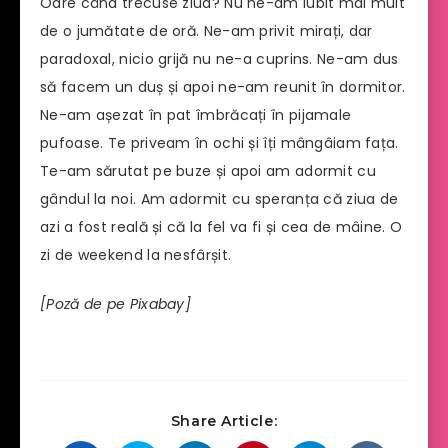
Oare când trecuse ziua? Nu ne-am iubit mai mult
de o jumătate de oră. Ne-am privit mirați, dar
paradoxal, nicio grijă nu ne-a cuprins. Ne-am dus
să facem un duș și apoi ne-am reunit în dormitor.
Ne-am așezat în pat îmbrăcați în pijamale
pufoase. Te priveam în ochi și îți mângâiam fața.
Te-am sărutat pe buze și apoi am adormit cu
gândul la noi. Am adormit cu speranța că ziua de
azi a fost reală și că la fel va fi și cea de mâine. O
zi de weekend la nesfârșit.
[Poză de pe Pixabay]
Share Article: