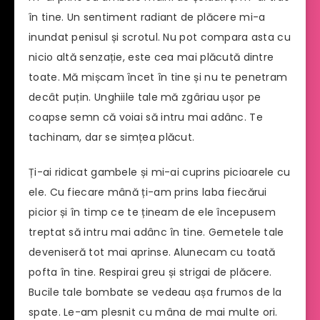
în tine. Un sentiment radiant de plăcere mi-a
inundat penisul și scrotul. Nu pot compara asta cu
nicio altă senzație, este cea mai plăcută dintre
toate. Mă mișcam încet în tine și nu te penetram
decât puțin. Unghiile tale mă zgâriau ușor pe
coapse semn că voiai să intru mai adânc. Te
tachinam, dar se simțea plăcut.
Ți-ai ridicat gambele și mi-ai cuprins picioarele cu
ele. Cu fiecare mână ți-am prins laba fiecărui
picior și în timp ce te țineam de ele începusem
treptat să intru mai adânc în tine. Gemetele tale
deveniseră tot mai aprinse. Alunecam cu toată
pofta în tine. Respirai greu și strigai de plăcere.
Bucile tale bombate se vedeau așa frumos de la
spate. Le-am plesnit cu mâna de mai multe ori.