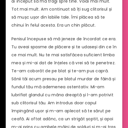
ai început să mă tragi spre tine. Voiai mai mult.
Tot mai mult. Am continuat să îți sug clitorisul și
să mușc ușor din labiile tale. Îmi plăcea să te
chinui în felul acesta. Era un chin plăcut.
Penisul începuse să mă jeneze de încordat ce era.
Tu aveai spasme de plăcere și te udaseși din ce în
ce mai mult. Nu te mai satisfăcea suficient limba
mea și mi-ai dat de înțeles că vrei să te penetrez.
Te-am coborât de pe blat și te-am pus capră.
Sânii tăi acum presau pe blatul murdar de făină și
fundul tău mă ademenea ostentativ. Mi-am
lubrifiat glandul cu mâna dreaptă și l-am potrivit
sub clitorisul tău. Am introdus doar capul
împingând ușor și m-am aplecat să te sărut pe
ceafă. Ai oftat adânc, ca un strigăt șoptit, și apoi
m-ai prins cu ambele mâini de șolduri și m-ai tras