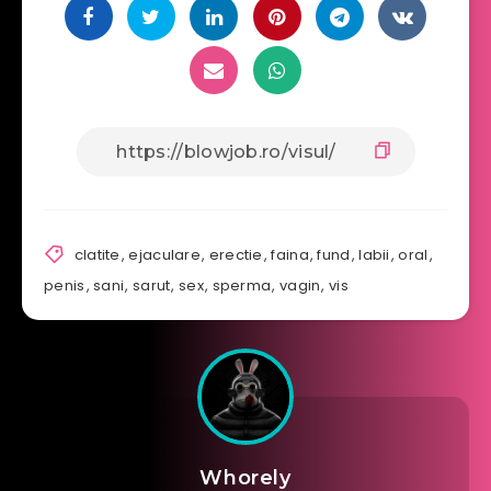
clatite
,
ejaculare
,
erectie
,
faina
,
fund
,
labii
,
oral
,
penis
,
sani
,
sarut
,
sex
,
sperma
,
vagin
,
vis
Whorely