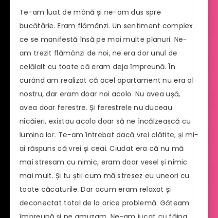
Te-am luat de mână și ne-am dus spre
bucătărie. Eram flămânzi. Un sentiment complex
ce se manifestă însă pe mai multe planuri. Ne-
am trezit flămânzi de noi, ne era dor unul de
celălalt cu toate că eram deja împreună. În
curând am realizat că acel apartament nu era al
nostru, dar eram doar noi acolo. Nu avea ușă,
avea doar ferestre. Și ferestrele nu duceau
nicăieri, existau acolo doar să ne încălzească cu
lumina lor. Te-am întrebat dacă vrei clătite, și mi-
ai răspuns că vrei și ceai. Ciudat era că nu mă
mai stresam cu nimic, eram doar vesel și nimic
mai mult. Și tu știi cum mă stresez eu uneori cu
toate căcaturile. Dar acum eram relaxat și
deconectat total de la orice problemă. Găteam
împreună și ne amuzam. Ne-am jucat cu făina,