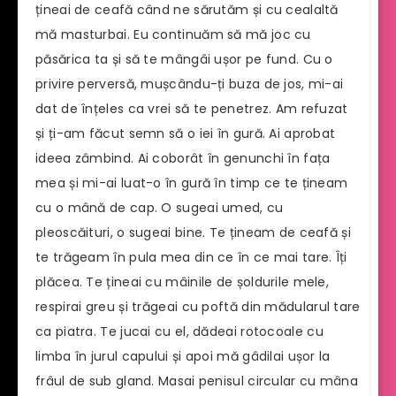
țineai de ceafă când ne sărutăm și cu cealaltă
mă masturbai. Eu continuăm să mă joc cu
păsărica ta și să te mângâi ușor pe fund. Cu o
privire perversă, mușcându-ți buza de jos, mi-ai
dat de înțeles ca vrei să te penetrez. Am refuzat
și ți-am făcut semn să o iei în gură. Ai aprobat
ideea zâmbind. Ai coborât în genunchi în fața
mea și mi-ai luat-o în gură în timp ce te țineam
cu o mână de cap. O sugeai umed, cu
pleoscăituri, o sugeai bine. Te țineam de ceafă și
te trăgeam în pula mea din ce în ce mai tare. Îți
plăcea. Te țineai cu mâinile de șoldurile mele,
respirai greu și trăgeai cu poftă din mădularul tare
ca piatra. Te jucai cu el, dădeai rotocoale cu
limba în jurul capului și apoi mă gâdilai ușor la
frâul de sub gland. Masai penisul circular cu mâna