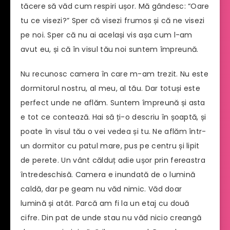
tăcere să văd cum respiri ușor. Mă gândesc: “Oare
tu ce visezi?” Sper că visezi frumos și că ne visezi
pe noi. Sper că nu ai același vis așa cum l-am
avut eu, și că în visul tău noi suntem împreună.
Nu recunosc camera în care m-am trezit. Nu este
dormitorul nostru, al meu, al tău. Dar totuși este
perfect unde ne aflăm. Suntem împreună și asta
e tot ce contează. Hai să ți-o descriu în șoaptă, și
poate în visul tău o vei vedea și tu. Ne aflăm într-
un dormitor cu patul mare, pus pe centru și lipit
de perete. Un vânt călduț adie ușor prin fereastra
întredeschisă. Camera e inundată de o lumină
caldă, dar pe geam nu văd nimic. Văd doar
lumină și atât. Parcă am fi la un etaj cu două
cifre. Din pat de unde stau nu văd nicio creangă