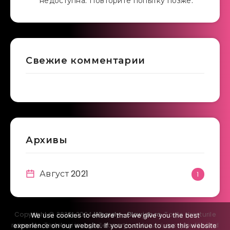
недоступна. Повторите попытку позже.
Свежие комментарии
Архивы
Август 2021
1
Copyright © 2020-2024
Whorely - Blowjob.ro
. Toate drepturile
We use cookies to ensure that we give you the best
rezervate. Textele şi imaginile aparţin autorului, excepţie făcând
experience on our website. If you continue to use this website