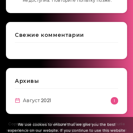
недоступна. Повторите попытку позже.
Свежие комментарии
Архивы
Август 2021
1
Copyright © 2020-2024
Whorely - Blowjob.ro
. Toate drepturile
We use cookies to ensure that we give you the best
rezervate. Textele şi imaginile aparţin autorului, excepţie făcând
experience on our website. If you continue to use this website