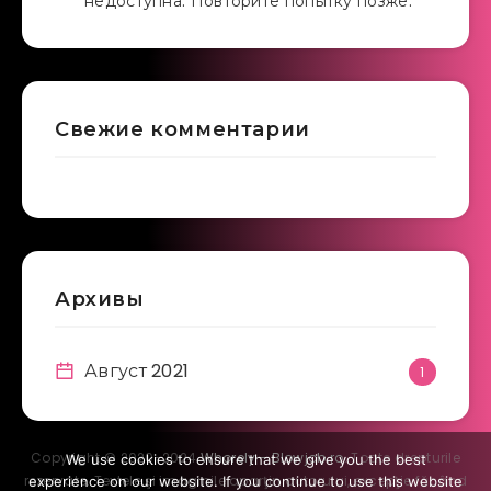
недоступна. Повторите попытку позже.
Свежие комментарии
Архивы
Август 2021
1
Copyright © 2020-2024
Whorely - Blowjob.ro
. Toate drepturile
We use cookies to ensure that we give you the best
rezervate. Textele şi imaginile aparţin autorului, excepţie făcând
experience on our website. If you continue to use this website