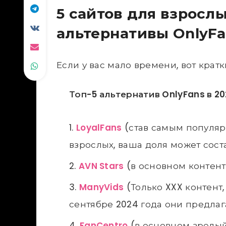
5 сайтов для взрослы
альтернативы OnlyFa
Если у вас мало времени, вот кратк
Топ-5 альтернатив OnlyFans в 20
LoyalFans
(став самым популяр
взрослых, ваша доля может сост
AVN Stars
(в основном контент
ManyVids
(Только XXX контент,
сентябре 2024 года они предлаг
FanCentro
(в основном зрелый 