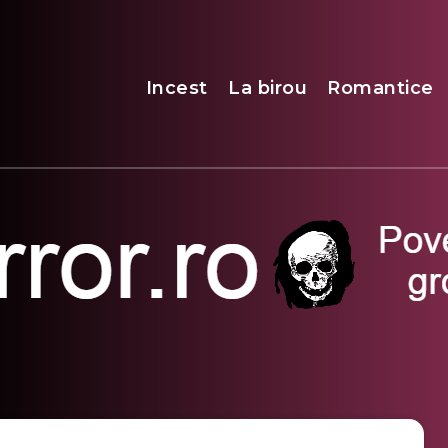
Incest
La birou
Romantice