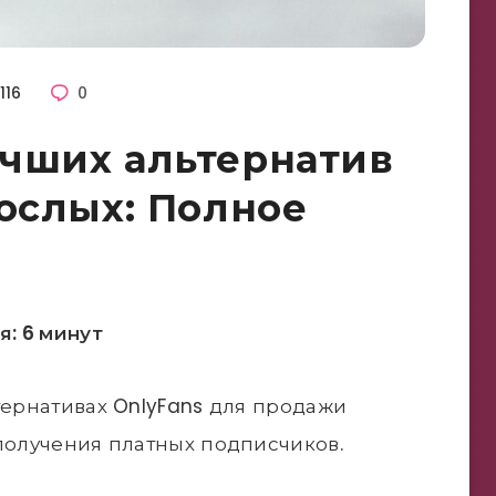
116
0
чших альтернатив
рослых: Полное
: 6 минут
тернативах OnlyFans для продажи
 получения платных подписчиков.