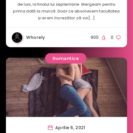
de luni, la finalul lui septembrie. Mergeam pentru
prima dată la muncă. Doar ce absolvisem facultatea
și eram încrezător că voi[…]
Whorely
900
0
Romantice
Aprilie 6, 2021