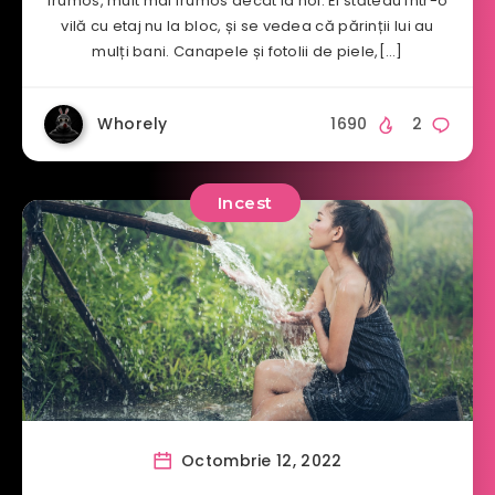
frumos, mult mai frumos decât la noi. Ei stăteau într-o
vilă cu etaj nu la bloc, și se vedea că părinții lui au
mulți bani. Canapele și fotolii de piele,[…]
Whorely
1690
2
Incest
Octombrie 12, 2022