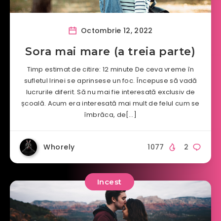
Octombrie 12, 2022
Sora mai mare (a treia parte)
Timp estimat de citire: 12 minute De ceva vreme în
sufletul Irinei se aprinsese un foc. Începuse să vadă
lucrurile diferit. Să nu mai fie interesată exclusiv de
școală. Acum era interesată mai mult de felul cum se
îmbrăca, de[…]
Whorely
1077
2
Incest