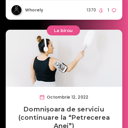
Whorely
1370
1
La birou
Octombrie 12, 2022
Domnișoara de serviciu
(continuare la “Petrecerea
Anei”)