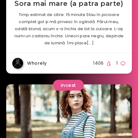
Sora mai mare (a patra parte)
Timp estimat de citire: 15 minute Stau în picioare
complet gol și mă privesc în oglindă. Părul meu,
odată blond, acum s-a închis de tot la culoare. L-aș
numi un castaniu închis. Uneori pare negru, depinde
de lumină. Îmi place[…]
Whorely
1406
1
Incest