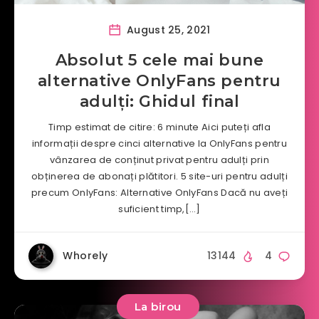
August 25, 2021
Absolut 5 cele mai bune
alternative OnlyFans pentru
adulți: Ghidul final
Timp estimat de citire: 6 minute Aici puteți afla
informații despre cinci alternative la OnlyFans pentru
vânzarea de conținut privat pentru adulți prin
obținerea de abonați plătitori. 5 site-uri pentru adulți
precum OnlyFans: Alternative OnlyFans Dacă nu aveți
suficient timp,[…]
Whorely
13144
4
La birou