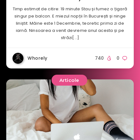
Timp estimat de citire: 19 minute Stau și fumez o țigară
singur pe balcon. E miezul nopții în București și ninge
liniștit. Mâine este 1 Decembrie, teoretic prima zi de
iarnă. Ninsoarea a venit devreme anul acesta și pe
străzi[…]
Whorely
740
0
Articole