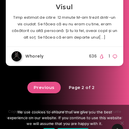
Visul
Timp estimat de citire: 12 minute M-am trezit dintr-un
vis ciudat. Se făcea că eu nu eram cu tine, eram
căsătorit cu altă persoană. Și tu la fel, aveai copil și un
alt soț. Se făcea că eram departe unul[…]
Whorely
636
1
Previous
Page 2 of 2
Copyright © 2020-2024
Whorely - Blowjob.ro
. Toate drepturile
We use cookies to ensure that we give you the best
rezervate. Textele şi imaginile aparţin autorului, excepţie făcând
experience on our website. If you continue to use this website
cazul unde este menţionată sursa.
we will assume that you are happy with it.